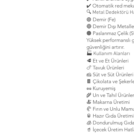
✔️ Otomatik red mek
🔍 Metal Dedektörü Ha
🟢 Demir (Fe)
🔵 Demir Dışı Metalle
🟠 Paslanmaz Çelik (
Yüksek performanslı g
güvenliğini artırır.
🏭 Kullanım Alanları
🥩 Et ve Et Ürünleri
🍗 Tavuk Ürünleri
🧀 Süt ve Süt Ürünleri
🍫 Çikolata ve Şeker
🥜 Kuruyemiş
🌾 Un ve Tahıl Ürünler
🍝 Makarna Üretimi
🥐 Fırın ve Unlu Mamu
🥫 Hazır Gıda Üretimi
🧊 Dondurulmuş Gıda
🥤 İçecek Üretim Hatl