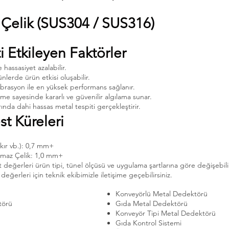
 Çelik (SUS304 / SUS316)
i Etkileyen Faktörler
hassasiyet azalabilir.
ünlerde ürün etkisi oluşabilir.
ibrasyon ile en yüksek performans sağlanır.
şleme sayesinde kararlı ve güvenilir algılama sunar.
ında dahi hassas metal tespiti gerçekleştirir.
st Küreleri
ır vb.): 0,7 mm+
maz Çelik: 1,0 mm+
t değerleri ürün tipi, tünel ölçüsü ve uygulama şartlarına göre değişebili
eğerleri için teknik ekibimizle iletişime geçebilirsiniz.
Konveyörlü Metal Dedektörü
törü
Gıda Metal Dedektörü
Konveyör Tipi Metal Dedektörü
Gıda Kontrol Sistemi