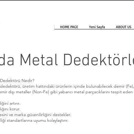
HOME PAGE
Yeni Sayfa
ABOUT US
da Metal Dedektörl
 Dedektörü Nedir?
dedektörü, üretim hattındaki ürünlerin içinde bulunabilecek demir (Fe)
emir dışı metaller (Non-Fe) gibi yabancı metal parçacıklarını tespit eden 
ini artırır.
lığını korur.
esini ve marka güvenilirliğini destekler.
ği standartlarına uyumu kolaylaştırır.