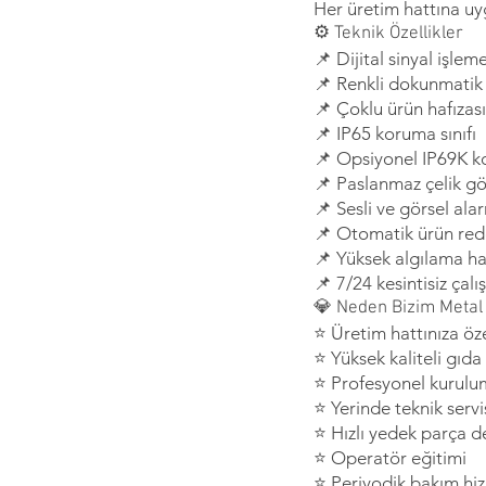
Her üretim hattına u
⚙️ Teknik Özellikler
📌 Dijital sinyal işlem
📌 Renkli dokunmatik
📌 Çoklu ürün hafızası
📌 IP65 koruma sınıfı
📌 Opsiyonel IP69K 
📌 Paslanmaz çelik g
📌 Sesli ve görsel ala
📌 Otomatik ürün red
📌 Yüksek algılama ha
📌 7/24 kesintisiz çal
💎 Neden Bizim Metal
⭐ Üretim hattınıza öz
⭐ Yüksek kaliteli gıda
⭐ Profesyonel kurulu
⭐ Yerinde teknik servi
⭐ Hızlı yedek parça d
⭐ Operatör eğitimi
⭐ Periyodik bakım hi