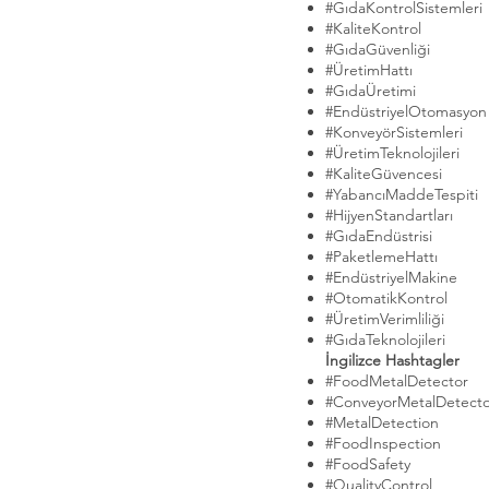
#GıdaKontrolSistemleri
#KaliteKontrol
#GıdaGüvenliği
#ÜretimHattı
#GıdaÜretimi
#EndüstriyelOtomasyon
#KonveyörSistemleri
#ÜretimTeknolojileri
#KaliteGüvencesi
#YabancıMaddeTespiti
#HijyenStandartları
#GıdaEndüstrisi
#PaketlemeHattı
#EndüstriyelMakine
#OtomatikKontrol
#ÜretimVerimliliği
#GıdaTeknolojileri
İngilizce Hashtagler
#FoodMetalDetector
#ConveyorMetalDetecto
#MetalDetection
#FoodInspection
#FoodSafety
#QualityControl