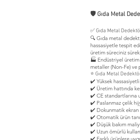
🛡️ Gıda Metal Ded
✅ Gıda Metal Dedektör
🔍 Gıda metal dedektö
hassasiyetle tespit e
üretim süreciniz sürekl
🏭 Endüstriyel üretim 
metaller (Non-Fe) ve p
⭐ Gıda Metal Dedektör
✔️ Yüksek hassasiyetl
✔️ Üretim hattında kes
✔️ CE standartlarına
✔️ Paslanmaz çelik hi
✔️ Dokunmatik ekran i
✔️ Otomatik ürün tan
✔️ Düşük bakım maliy
✔️ Uzun ömürlü kulla
✔️ Farklı ürünlere uyg