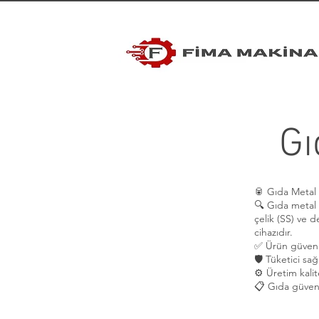
Gı
🥫 Gıda Metal
🔍 Gıda metal 
çelik (SS) ve d
cihazıdır.
✅ Ürün güvenliğ
🛡️ Tüketici sağ
⚙️ Üretim kalit
📋 Gıda güvenli