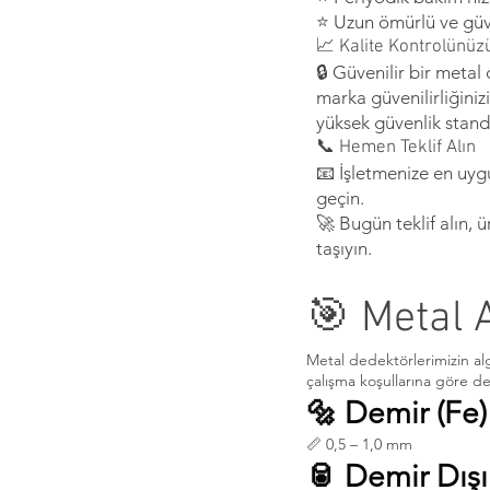
⭐ Uzun ömürlü ve güv
📈 Kalite Kontrolünüz
🔒 Güvenilir bir metal 
marka güvenilirliğiniz
yüksek güvenlik standar
📞 Hemen Teklif Alın
📧 İşletmenize en uyg
geçin.
🚀 Bugün teklif alın, ü
taşıyın.
🎯 Metal 
Metal dedektörlerimizin algı
çalışma koşullarına göre değ
🔩 Demir (Fe)
📏 0,5 – 1,0 mm
🥫 Demir Dışı