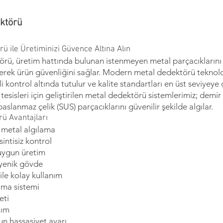
ektörü
ü ile Üretiminizi Güvence Altına Alın
rü, üretim hattında bulunan istenmeyen metal parçacıklarını
derek ürün güvenliğini sağlar. Modern metal dedektörü teknolo
i kontrol altında tutulur ve kalite standartları en üst seviyeye ç
tesisleri için geliştirilen metal dedektörü sistemlerimiz; demir 
aslanmaz çelik (SUS) parçacıklarını güvenilir şekilde algılar.
ü Avantajları
i metal algılama
intisiz kontrol
 uygun üretim
jyenik gövde
le kolay kullanım
ıma sistemi
eti
nım
un hassasiyet ayarı