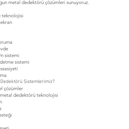
ygun metal dedektörü çözümleri sunuyoruz.
e teknolojisi
 ekran
koruma
övde
rm sistemi
detme sistemi
ssasiyeti
ışma
 Dedektörü Sistemlerimiz?
el çözümler
 metal dedektörü teknolojisi
m
s
esteği
zmeti