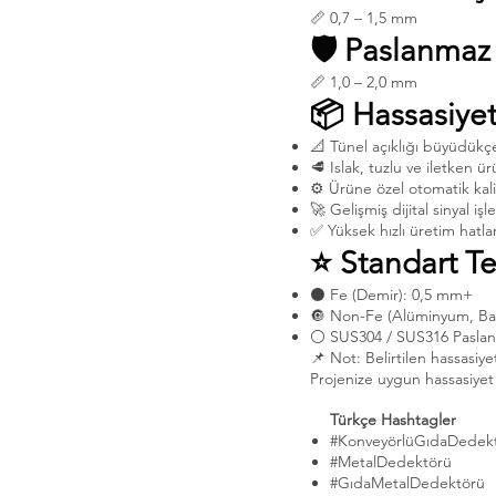
📏 0,7 – 1,5 mm
🛡️ Paslanmaz
📏 1,0 – 2,0 mm
📦 Hassasiyet
📐 Tünel açıklığı büyüdükçe 
🥩 Islak, tuzlu ve iletken ür
⚙️ Ürüne özel otomatik kal
🚀 Gelişmiş dijital sinyal i
✅ Yüksek hızlı üretim hatlar
⭐ Standart Te
⚫ Fe (Demir): 0,5 mm+
🔘 Non-Fe (Alüminyum, Bak
⚪ SUS304 / SUS316 Paslan
📌 Not: Belirtilen hassasiye
Projenize uygun hassasiyet d
Türkçe Hashtagler
#KonveyörlüGıdaDedek
#MetalDedektörü
#GıdaMetalDedektörü