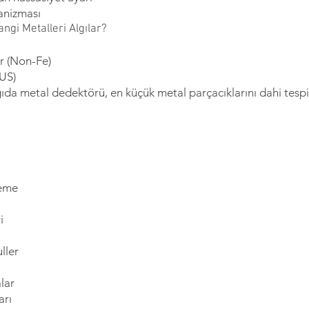
anizması
ngi Metalleri Algılar?
r (Non-Fe)
SUS)
ıda metal dedektörü, en küçük metal parçacıklarını dahi tesp
leme
i
ller
lar
arı