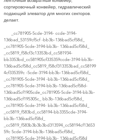
ленточный возвратный конвейер,
сортировочный конвейер, гидравлический
подающий элеватор для многих секторов.
делает.
_cc781905-5cde-3194- ccde-3194-
136bad_53159cf5cf -bb3b-136bad5cf58d_
_cc781905-5cde-3194-bb3b- 136bad5cf58d_
_cc5819_f58cf3c13353bd_cc581934-
bb3353bd_cc581905cf335359ccde-3194-bb3b-
136bad5cf58d_cc5819_f58cf313353bad_cc58199
4cf335359c -5cde-3194-bb3b-136bad5cf58d_
_cc781905-5cde-3194 -bb3b-136bad5cf58d_
_cc781905-5cde-3194-bb3b-136bad5cf58d-
136bad5cf1905cde_cc781905-5cde-3194-bb3b-
136bad5cf195305c_ bb3b-136bad5cf58d_
_cc781905-5cde-3194- bb3b-136bad5cf58d_
_cc5819_f583bd_cc58194-bb3355cde-3194-
bb3b-136bad5cf58d_
_cc5819_f583b3b3b3bd313594_cc58194cf13653
59c 5cde-3194-bb3b-136bad5cf58d_
_cc781905-5cde-3194-bb3b- 136bad5cf58d_