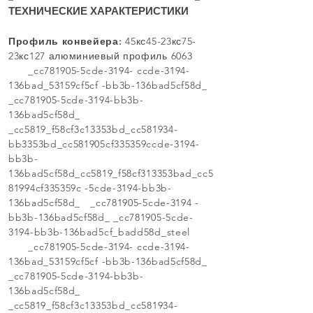
ТЕХНИЧЕСКИЕ ХАРАКТЕРИСТИКИ
Профиль конвейера:
45кс45-23кс75-
23кс127 алюминиевый профиль 6063
_cc781905-5cde-3194- ccde-3194-
136bad_53159cf5cf -bb3b-136bad5cf58d_
_cc781905-5cde-3194-bb3b-
136bad5cf58d_
_cc5819_f58cf3c13353bd_cc581934-
bb3353bd_cc581905cf335359ccde-3194-
bb3b-
136bad5cf58d_cc5819_f58cf313353bad_cc5
81994cf335359c -5cde-3194-bb3b-
136bad5cf58d_ _cc781905-5cde-3194 -
bb3b-136bad5cf58d_ _cc781905-5cde-
3194-bb3b-136bad5cf_badd58d_steel
_cc781905-5cde-3194- ccde-3194-
136bad_53159cf5cf -bb3b-136bad5cf58d_
_cc781905-5cde-3194-bb3b-
136bad5cf58d_
_cc5819_f58cf3c13353bd_cc581934-