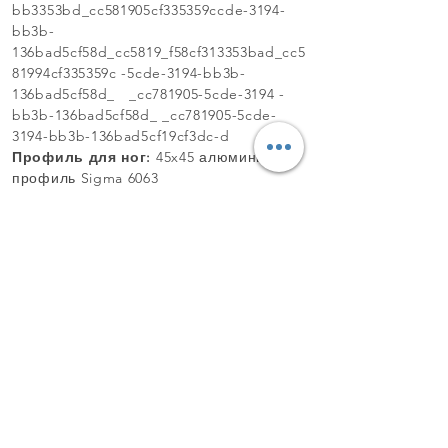
bb3353bd_cc581905cf335359ccde-3194-
bb3b-
136bad5cf58d_cc5819_f58cf313353bad_cc5
81994cf335359c -5cde-3194-bb3b-
136bad5cf58d_ _cc781905-5cde-3194 -
bb3b-136bad5cf58d_ _cc781905-5cde-
3194-bb3b-136bad5cf19cf3dc-d
Профиль для ног:
45x45 алюминиевый
профиль Sigma 6063
_cc781905-5cde-3194- ccde-3194-
136bad_53159cf5cf -bb3b-136bad5cf58d_
_cc781905-5cde-3194-bb3b-
136bad5cf58d_
_cc5819_f58cf3c13353bd_cc581934-
bb3353bd_cc581905cf335359ccde-3194-
bb3b-
136bad5cf58d_cc5819_f58cf313353bad_cc5
81994cf335359c -5cde-3194-bb3b-
136bad5cf58d_ _cc781905-5cde-3194 -
bb3b-136bad5cf58d_ _cc781905-5cde-
3194-bb3b-136bad5cf58d-