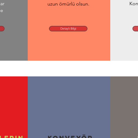
ar
Kon
uzun ömürlü olsun.
de
Detaylı Bilgi
lerin
Konveyör