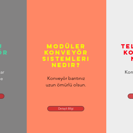
u
modüler
te
ör
konveyör
k
?
sistemleri
nedir?
ar
Kon
Konveyör bantınız
de
uzun ömürlü olsun.
Detaylı Bilgi