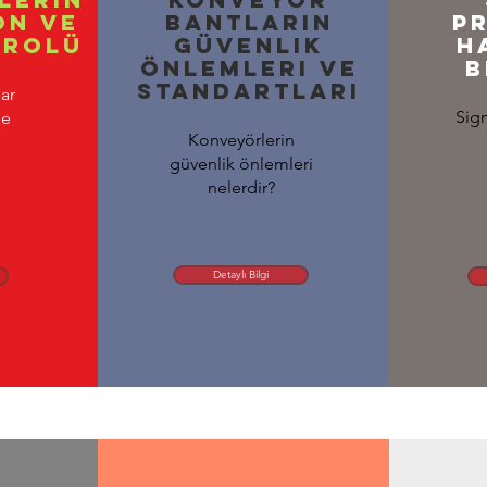
on ve
bantların
P
 Rolü
güvenlik
h
önlemleri ve
b
standartları
ar
Sigm
de
Konveyörlerin
güvenlik önlemleri
nelerdir?
Detaylı Bilgi