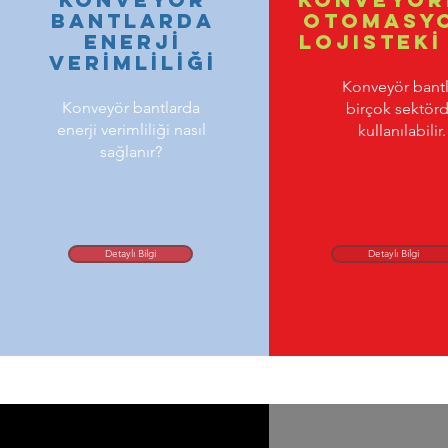
bANTLARDA
Otomasy
ENERJİ
Lojistekİ
VERİMLİLİĞİ
Konveyör bantl
Konveyör bantlarda
birçok sektör
enerji verimliliği nasıl
kullanılabilir.
sağlanır?
Detaylı Bilgi
Detaylı Bilgi