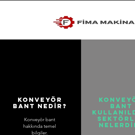
Konveyör
KONVEY
BANT NeDİR?
BANT
KULLANIL
SEKTÖRL
Konveyör bant
NELERDİ
hakkında temel
bilgiler.