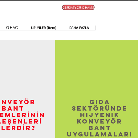
СВЯЗАТЬСЯ С НАМИ
О НАС
ÜRÜNLER (Item)
DAHA FAZLA
onveyör
Gıda
Bant
Sektöründe
TEMLERİNİN
Hijyenik
LEŞENLERİ
Konveyör
ELERDİR?
Bant
Uygulamaları