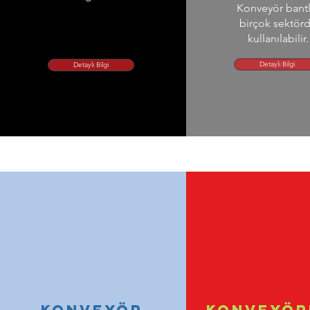
Konveyör bantl
birçok sektör
kullanılabilir.
Detaylı Bilgi
Detaylı Bilgi
KONVEYÖR
Konveyör