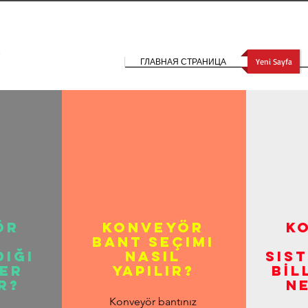
ГЛАВНАЯ СТРАНИЦА
Yeni Sayfa
ÖR
Konveyör
K
Bant seçimi
DIĞI
nasıl
Sis
ER
yapılır?
BİL
R?
N
Konveyör bantınız