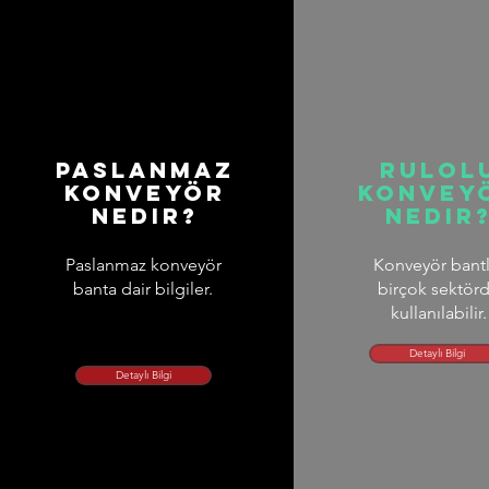
Paslanmaz
Rulol
konveyör
konvey
nedir?
nedir
Paslanmaz konveyör
Konveyör bantl
banta dair bilgiler.
birçok sektör
kullanılabilir.
Detaylı Bilgi
Detaylı Bilgi