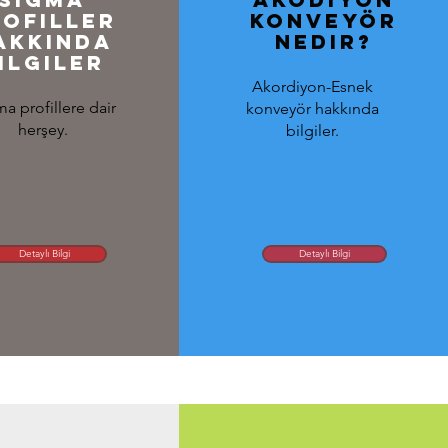
rofiller
konveyör
akkında
nedir?
ilgiler
Akordiyon-Esnek
a profillere dair
konveyör hakkında
herşey.
bilgiler.
Detaylı Bilgi
Detaylı Bilgi