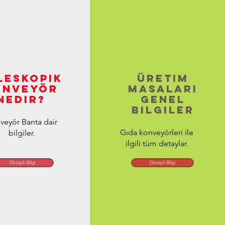
leskopik
üretim
onveyör
masaları
nedir?
genel
bilgiler
veyör Banta dair
Gıda konveyörleri ile
bilgiler.
ilgili tüm detaylar.
Detaylı Bilgi
Detaylı Bilgi