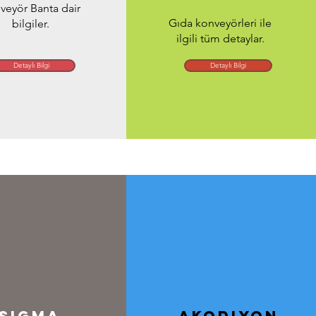
veyör Banta dair
Gıda konveyörleri ile
bilgiler.
ilgili tüm detaylar.
Detaylı Bilgi
Detaylı Bilgi
Sigma
Akodiyon