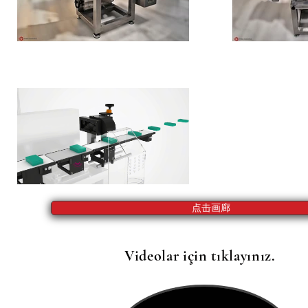
点击画廊
Videolar için tıklayınız.