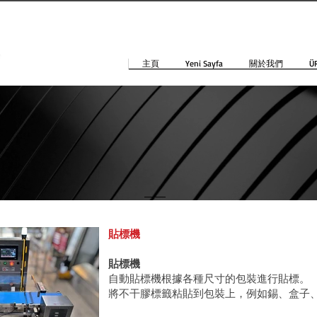
主頁
Yeni Sayfa
關於我們
Ü
貼標機
貼標機
自動貼標機根據各種尺寸的包裝進行貼標。
將不干膠標籤粘貼到包裝上，例如錫、盒子、玻