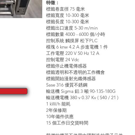
特徵：
標籤卷直徑 75 毫米
標籤寬度 10-300 毫米
標籤長度 10-300 毫米
標籤出口速度 5-30 m/min
標籤數量 4000 - 6000 個/小時
控制系統 觸摸屏 松下PLC
模塊 6 knw 4.2 A 步進電機 1 件
工作電壓 220 V 50 Hz 12 A
控制電壓 24 Vdc
標籤停止機電傳感器
標籤透明和不透明的工作機會
標籤開始漫射光纖傳感器
Sase 316 優質不銹鋼
輸送機 Sigma 鋁 3 噸 90-135-180G
輸送機電機 380 v 0.37 Kv ( S40 / 21 )
1 kW/h 能耗
2年保修期
10年備件供應
15 個工作日交貨時間