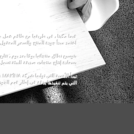
فيما مكينا ، في طريقها مع طاقم عمل م
اعتمد مبدأ جودة المنتج والسعر المعقول 
بتوسيع نطاق منتجاتها يومًا بعد يوم ، تتابع FİMA MAKİNA عن كثب التطورات التكنولوجية
بسعادة إنتاج منتجات صديقة للبيئة تسهل 
التي يتم تنفيذها بدقة في إطار فهم الجودة