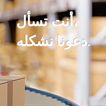
أنت تسأل،
دعونا نشكله.