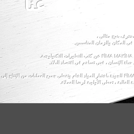
عنا
حترف بنهج مثالي ،
في المكان والزمان المناسبين.
.
حياة الإنسان ، فهي تساهم في اقتصاد البلاد.
تبدأ الأهمية التي توليها شركة FİMA MAKİNA للجودة باختيار المواد الخام وتغطي جميع العمليات 
 العالية ، تعطي الأولوية لرضا العملاء.