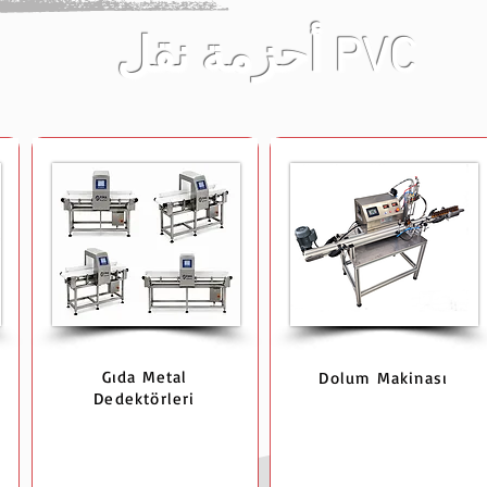
أحزمة نقل PVC
Gıda Metal
Dolum Makinası
Dedektörleri