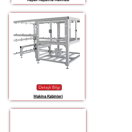
Kapak Kapatma Makinası
Detaylı Bilgi
Makina Kabinleri