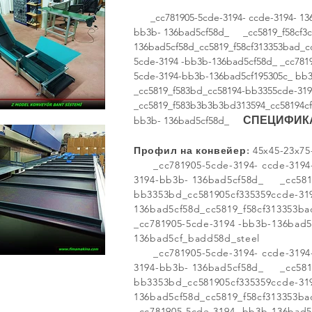
_cc781905-5cde-3194- ccde-3194- 136b
bb3b- 136bad5cf58d_ _cc5819_f58cf3c
136bad5cf58d_cc5819_f58cf313353bad_c
5cde-3194 -bb3b-136bad5cf58d_ _cc781
5cde-3194-bb3b-136bad5cf195305c_ bb
_cc5819_f583bd_cc58194-bb3355cde-31
_cc5819_f583b3b3b3bd313594_cc58194c
СПЕЦИФИК
bb3b- 136bad5cf58d_
Профил на конвейер:
45x45-23x75
_cc781905-5cde-3194- ccde-3194- 
3194-bb3b- 136bad5cf58d_ _cc5819
bb3353bd_cc581905cf335359ccde-31
136bad5cf58d_cc5819_f58cf313353b
_cc781905-5cde-3194 -bb3b-136bad5
136bad5cf_badd58d_steel
_cc781905-5cde-3194- ccde-3194- 
3194-bb3b- 136bad5cf58d_ _cc5819
bb3353bd_cc581905cf335359ccde-31
136bad5cf58d_cc5819_f58cf313353b
_cc781905-5cde-3194 -bb3b-136bad5