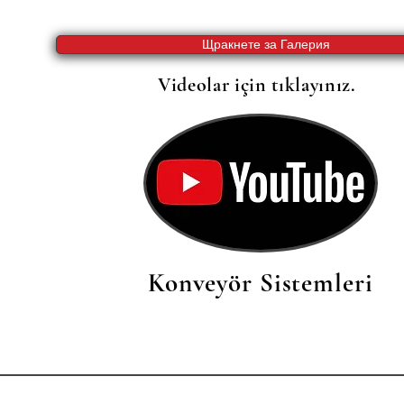
Щракнете за Галерия
Videolar için tıklayınız.
Konveyör Sistemleri
info@fimamakina.com