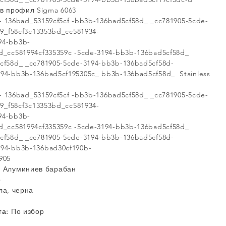
в профил Sigma 6063
136bad_53159cf5cf -bb3b-136bad5cf58d_ _cc781905-5cde-
_f58cf3c13353bd_cc581934-
94-bb3b-
ad_cc581994cf335359c -5cde-3194-bb3b-136bad5cf58d_
cf58d_ _cc781905-5cde-3194-bb3b-136bad5cf58d-
94-bb3b-136bad5cf195305c_ bb3b-136bad5cf58d_ Stainless
136bad_53159cf5cf -bb3b-136bad5cf58d_ _cc781905-5cde-
_f58cf3c13353bd_cc581934-
94-bb3b-
ad_cc581994cf335359c -5cde-3194-bb3b-136bad5cf58d_
cf58d_ _cc781905-5cde-3194-bb3b-136bad5cf58d-
194-bb3b-136bad30cf190b-
905
 Алуминиев барабан
р
ла, черна
та:
По избор