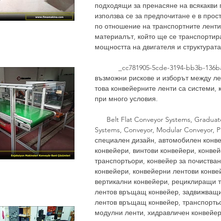
подходящи за пренасяне на всякакви 
използва се за предпочитане е в про
по отношение на транспортните ленти,
материалът, който ще се транспортир
мощността на двигателя и структурата
_cc781905-5cde-3194-bb3b-136bad. 
възможни рискове и изборът между ле
това конвейерните ленти са системи,
при много условия.
Belt Flat Conveyor Systems, Graduate
Systems, Conveyor, Modular Conveyor, 
специален дизайн, автомобилен конве
конвейери, винтови конвейери, конвей
транспортьори, конвейер за почистван
конвейери, конвейерни лентови конве
вертикални конвейери, рециклиращи т
лентов връщащ конвейер, задвижващи
лентов връщащ конвейер, транспорть
модулни ленти, хидравличен конвейер 