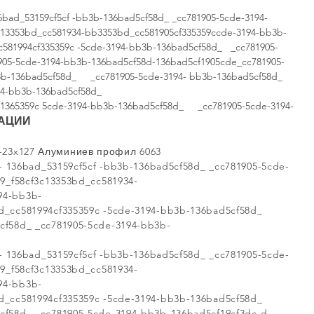
ad_53159cf5cf -bb3b-136bad5cf58d_ _cc781905-5cde-3194-
13353bd_cc581934-bb3353bd_cc581905cf335359ccde-3194-bb3b-
c581994cf335359c -5cde-3194-bb3b-136bad5cf58d_ _cc781905-
905-5cde-3194-bb3b-136bad5cf58d-136bad5cf1905cde_cc781905-
3b-136bad5cf58d_ _cc781905-5cde-3194- bb3b-136bad5cf58d_
94-bb3b-136bad5cf58d_
f1365359c 5cde-3194-bb3b-136bad5cf58d_ _cc781905-5cde-3194-
АЦИИ
-23x127 Алуминиев профил 6063
136bad_53159cf5cf -bb3b-136bad5cf58d_ _cc781905-5cde-
_f58cf3c13353bd_cc581934-
94-bb3b-
ad_cc581994cf335359c -5cde-3194-bb3b-136bad5cf58d_
cf58d_ _cc781905-5cde-3194-bb3b-
136bad_53159cf5cf -bb3b-136bad5cf58d_ _cc781905-5cde-
_f58cf3c13353bd_cc581934-
94-bb3b-
ad_cc581994cf335359c -5cde-3194-bb3b-136bad5cf58d_
cf58d_ _cc781905-5cde-3194-bb3b-136bad5cf19cf3dc-d