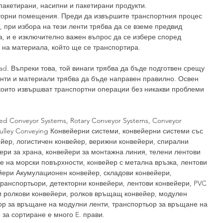
пакетирани, насипни и пакетирани продукти.
сторни помещения. Преди да извършите транспортния процес
 при избора на тези ленти трябва да се вземе предвид
а, и е изключително важен въпрос да се избере според
 на материала, който ще се транспортира.
Въпреки това, той винаги трябва да бъде подготвен срещу
нти и материали трябва да бъде направен правилно. Освен
 които извършват транспортни операции без никакви проблеми
d Conveyor Systems, Rotary Conveyor Systems, Conveyor
Pulley Conveying Конвейерни системи, конвейерни системи със
йер, логистичен конвейер, верижни конвейери, спирални
ери за храна, конвейери за монтажна линия, телени лентови
е на морски повърхности, конвейер с метална връзка, лентови
йери Акумулационен конвейер, складови конвейери,
ранспортьори, детекторни конвейери, лентови конвейери, PVC
 ролкови конвейери, ролков връщащ конвейер, модулен
ор за връщане на модулни ленти, транспортьор за връщане на
за сортиране е много E. прави.