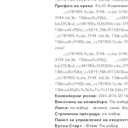
Профил на крака:
45x45 Алуминие
_cc781905-5cde-3194- ccde-3194- 
3194-bb3b- 136bad5cf58d_ _cc5819
bb3353bd_cc581905cf335359ccde-31
136bad5cf58d_cc5819_f58cf313353b
_cc781905-5cde-3194 -bb3b-136bad5
136bad5cf1905cde_cc781905-5cde-31
steel
_cc781905-5cde-3194- ccde-3194- 
3194-bb3b- 136bad5cf58d_ _cc5819
bb3353bd_cc581905cf335359ccde-31
136bad5cf58d_cc5819_f58cf313353b
_cc781905-5cde-3194 -bb3b-136bad5
136bad5cf1905cde_cc781905-5cde-3
136bad30d5c5c5b5cf1cf1cf13b3d5cf1
Конвейерни ролки:
Ø45-Ø76-Ø114
Височина на конвейера:
По избо
Лента:
по избор - зелена, синя, бя
Странична преграда:
по избор
Панел за управление на скорост
Бутон Старт - Стоп:
По избор