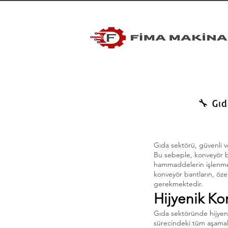
🔧 Gı
Gıda sektörü, güvenli v
Bu sebeple, konveyör ba
hammaddelerin işlenmesi
konveyör bantların, özel
gerekmektedir.
Hijyenik Ko
Gıda sektöründe hijyeni
sürecindeki tüm aşamalar