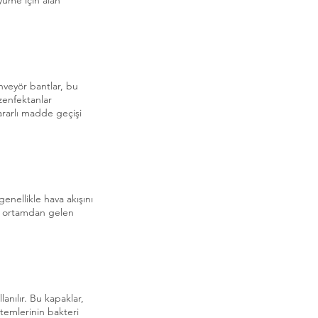
yüme için alan
onveyör bantlar, bu
ezenfektanlar
ararlı madde geçişi
enellikle hava akışını
dış ortamdan gelen
anılır. Bu kapaklar,
stemlerinin bakteri