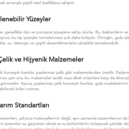
k amacıyla çeşitli özel özelliklere sahiptir.
lenebilir Yüzeyler
r, genellikle düz ve pürüzsüz yüzeylere sahip olurlar. Bu, bakterilerin ve
 Ayrıca, bu tip yüzeyler temizlenmesi çok daha kolaydır. Örneğin, gıda iş
lar, su, deterjan ve çeşitli dezenfektanlarla rahatlıkla temizlenebilir.
Çelik ve Hijyenik Malzemeler
k konveyör bantlar, paslanmaz çelik gibi malzemelerden üretilir. Paslanm
un yanı sıra, bu malzemeler asidik veya alkali ortamlara karşı da dirençli
r görmezler. Ayrıca, paslanmaz çelik konveyör bantlar, gıda maddelerinin
bilecek kirleri tutmaz.
sarım Standartları
istemleri, yalnızca materyallerinin değil, aynı zamanda tasarımlarının da 
t sistemleri su geçirmez olmalı ve su birikintilerini önleyecek şekilde diz