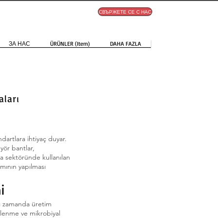
СВЪРЖЕТЕ СЕ С НАС
ЗА НАС
ÜRÜNLER (Item)
DAHA FAZLA
ları
dartlara ihtiyaç duyar.
yör bantlar,
da sektöründe kullanılan
ımının yapılması
i
ynı zamanda üretim
irlenme ve mikrobiyal