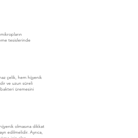
 mikropların
leme tesislerinde
az çelik, hem hijyenik
dir ve uzun süreli
 bakteri üremesini
hijyenik olmasına dikkat
ayn edilmelidir. Ayrıca,