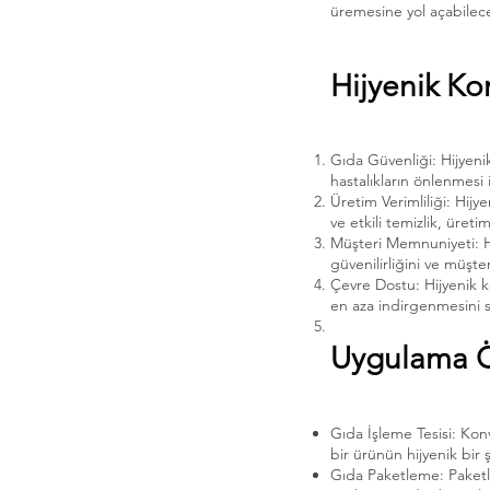
üremesine yol açabilece
Hijyenik Ko
Gıda Güvenliği: Hijyenik
hastalıkların önlenmesi i
Üretim Verimliliği: Hijye
ve etkili temizlik, üreti
Müşteri Memnuniyeti: Hij
güvenilirliğini ve müşte
Çevre Dostu: Hijyenik k
en aza indirgenmesini s
Uygulama Ör
Gıda İşleme Tesisi: Konv
bir ürünün hijyenik bir ş
Gıda Paketleme: Paketle