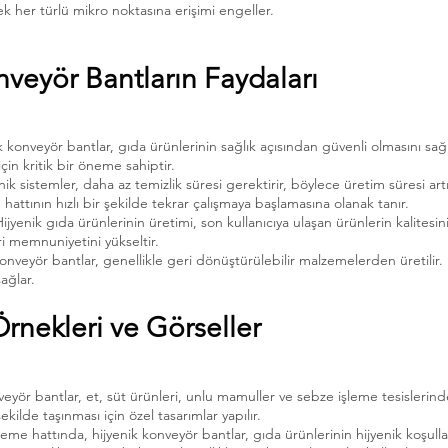
k her türlü mikro noktasına erişimi engeller.
nveyör Bantların Faydaları
 konveyör bantlar, gıda ürünlerinin sağlık açısından güvenli olmasını sağl
çin kritik bir öneme sahiptir.
nik sistemler, daha az temizlik süresi gerektirir, böylece üretim süresi artı
m hattının hızlı bir şekilde tekrar çalışmaya başlamasına olanak tanır.
yenik gıda ürünlerinin üretimi, son kullanıcıya ulaşan ürünlerin kalitesini
ri memnuniyetini yükseltir.
onveyör bantlar, genellikle geri dönüştürülebilir malzemelerden üretilir. 
ağlar.
nekleri ve Görseller
eyör bantlar, et, süt ürünleri, unlu mamuller ve sebze işleme tesislerinde s
ekilde taşınması için özel tasarımlar yapılır.
me hattında, hijyenik konveyör bantlar, gıda ürünlerinin hijyenik koşul