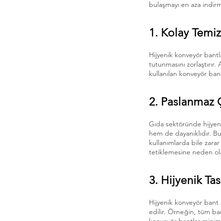
bulaşmayı en aza indirme
1. Kolay Temiz
Hijyenik konveyör bantla
tutunmasını zorlaştırır.
kullanılan konveyör bant
2. Paslanmaz 
Gıda sektöründe hijyeni
hem de dayanıklıdır. Bun
kullanımlarda bile zara
tetiklemesine neden ola
3. Hijyenik Ta
Hijyenik konveyör bant s
edilir. Örneğin, tüm ban