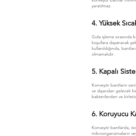
konveyör bantlar minimu
yaratılmaz.
4. Yüksek Sıc
Gıda işleme sırasında ba
koşullara dayanacak şeki
kullanıldığında, bantla
olmamalıdır.
5. Kapalı Sist
Konveyör bantların sani
ve dışarıdan gelecek kir
bakterilerden ve kirlet
6. Koruyucu K
Konveyör bantlarda, özel
mikroorganizmaların vey