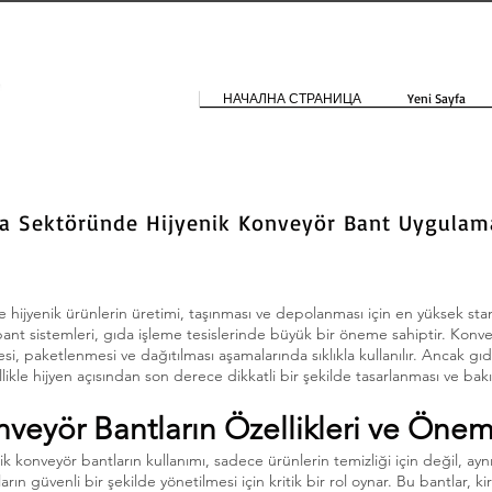
НАЧАЛНА СТРАНИЦА
Yeni Sayfa
da Sektöründe Hijyenik Konveyör Bant Uygulama
e hijyenik ürünlerin üretimi, taşınması ve depolanması için en yüksek stan
nt sistemleri, gıda işleme tesislerinde büyük bir öneme sahiptir. Konve
, paketlenmesi ve dağıtılması aşamalarında sıklıkla kullanılır. Ancak gı
likle hijyen açısından son derece dikkatli bir şekilde tasarlanması ve bak
nveyör Bantların Özellikleri ve Önem
k konveyör bantların kullanımı, sadece ürünlerin temizliği için değil, a
ın güvenli bir şekilde yönetilmesi için kritik bir rol oynar. Bu bantlar, k