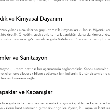
m eklem sayısına sahip olmalı, bu sayede kir birikmesi ve bakteriyel bü
aklık ve Kimyasal Dayanım
zen yüksek sıcaklıklar ve güçlü temizlik kimyasalları kullanılır. Hijyenik k
lde üretilir. Örneğin, sıcak suyla temizlik yapıldığında ya da kimyasal d
rın malzemesi zarar görmemeli ve gıda ürünlerinin üzerine herhangi bir z
emler ve Sanitasyon
tasyonu, üretim hattının her aşamasında sağlanmalıdır. Kapalı sistemler, g
leticileri engelleyerek hijyen sağlamak için kullanılır. Bu tür sistemler, 
icilerden korunma sağlar.
apaklar ve Kapanışlar
likle gıda ile teması olan her alanda koruyucu kapaklar ve kapanışlar kull
a kirlerin bant sistemine girmesini engeller. Ayrıca, bu kapaklar bant si