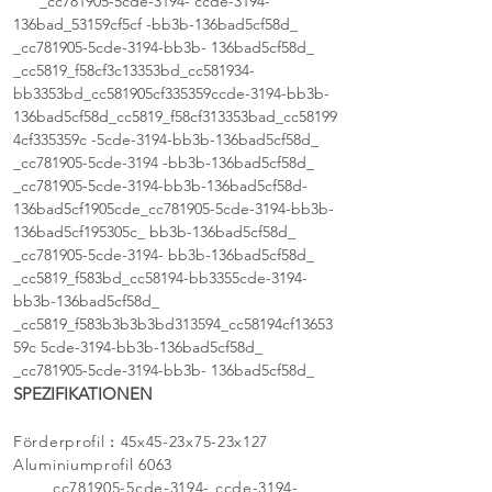
_cc781905-5cde-3194- ccde-3194-
136bad_53159cf5cf -bb3b-136bad5cf58d_
_cc781905-5cde-3194-bb3b- 136bad5cf58d_
_cc5819_f58cf3c13353bd_cc581934-
bb3353bd_cc581905cf335359ccde-3194-bb3b-
136bad5cf58d_cc5819_f58cf313353bad_cc58199
4cf335359c -5cde-3194-bb3b-136bad5cf58d_
_cc781905-5cde-3194 -bb3b-136bad5cf58d_
_cc781905-5cde-3194-bb3b-136bad5cf58d-
136bad5cf1905cde_cc781905-5cde-3194-bb3b-
136bad5cf195305c_ bb3b-136bad5cf58d_
_cc781905-5cde-3194- bb3b-136bad5cf58d_
_cc5819_f583bd_cc58194-bb3355cde-3194-
bb3b-136bad5cf58d_
_cc5819_f583b3b3b3bd313594_cc58194cf13653
59c 5cde-3194-bb3b-136bad5cf58d_
_cc781905-5cde-3194-bb3b- 136bad5cf58d_
SPEZIFIKATIONEN
Förderprofil
:
45x45-23x75-23x127
Aluminiumprofil 6063
_cc781905-5cde-3194- ccde-3194-