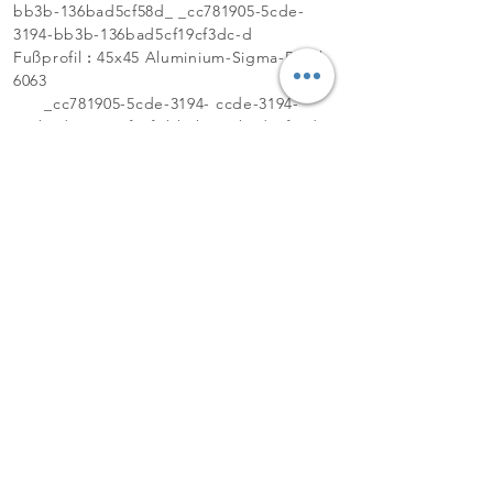
bb3b-136bad5cf58d_ _cc781905-5cde-
3194-bb3b-136bad5cf19cf3dc-d
Fußprofil
:
45x45 Aluminium-Sigma-Profil
6063
_cc781905-5cde-3194- ccde-3194-
136bad_53159cf5cf -bb3b-136bad5cf58d_
_cc781905-5cde-3194-bb3b-
136bad5cf58d_
_cc5819_f58cf3c13353bd_cc581934-
bb3353bd_cc581905cf335359ccde-3194-
bb3b-
136bad5cf58d_cc5819_f58cf313353bad_cc5
81994cf335359c -5cde-3194-bb3b-
136bad5cf58d_ _cc781905-5cde-3194
Edelstahl
_cc781905-5cde-3194- ccde-3194-
136bad_53159cf5cf -bb3b-136bad5cf58d_
_cc781905-5cde-3194-bb3b-
136bad5cf58d_
_cc5819_f58cf3c13353bd_cc581934-
bb3353bd_cc581905cf335359ccde-3194-