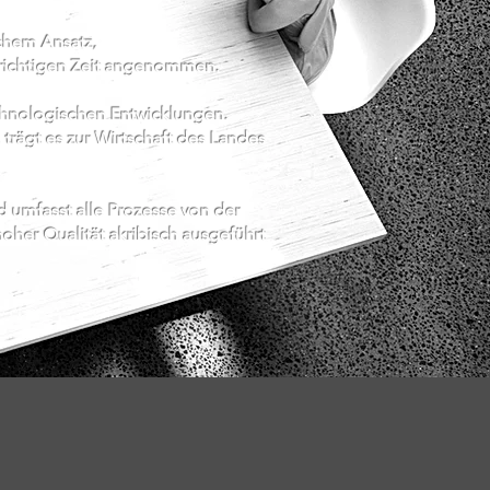
chem Ansatz,
r richtigen Zeit angenommen.
chnologischen Entwicklungen.
trägt es zur Wirtschaft des Landes
 umfasst alle Prozesse von der
oher Qualität akribisch ausgeführt