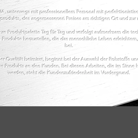
, unterwegs mit professionellem Personal mit perfektionistis
tsprodukts, des angemessenen Preises am richtigen Ort und zu
hre Produktpalette Tag für Tag und verfolgt aufmerksam die te
Produkte herzustellen, die das menschliche Leben erleichtern, 
bei.
 Qualität beimisst, beginnt bei der Auswahl der Rohstoffe und
es Produkts an den Kunden. Bei diesen Arbeiten, die im Sinne h
werden, steht die Kundenzufriedenheit im Vordergrund.