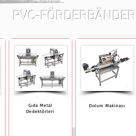
PVC-FÖRDERBÄNDER
Gıda Metal
Dolum Makinası
Dedektörleri