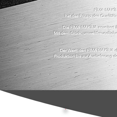
FİMA MAKİNA
hat das Prinzip des Qualitä
Die FİMA MAKİNA erweitert i
Mit dem Glück, umweltfreundliche 
Der Wert, den FİMA MAKİNA der
Produktion bis zur Auslieferung d