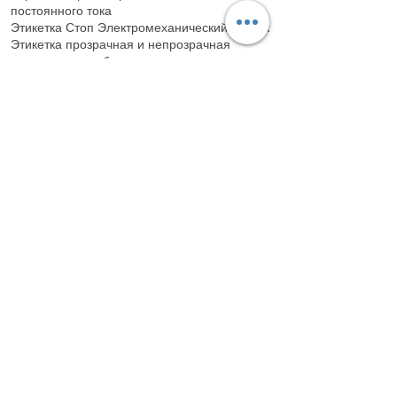
постоянного тока
Этикетка Стоп Электромеханический датчик
Этикетка прозрачная и непрозрачная
возможность работы
Оптоволоконный датчик с диффузным
диффузором для этикеток
Sase 316 Качественная нержавеющая сталь
Конвейер Sigma Aluminium 3 mt 90-135-180G
Конвейерный двигатель 380 v 0,37 кв (S40 /
21)
1 кВт / ч Энергопотребление
Гарантия 2 года
10 лет поставки запасных частей
15 рабочих дней срок поставки
ЭЛЕКТРОННЫЕ КОМПОНЕНТЫ,
ПРОИЗВЕДЕННЫЕ В КИТАЕ, НЕ
ИСПОЛЬЗУЮТСЯ В НАШИХ МАШИНАХ.