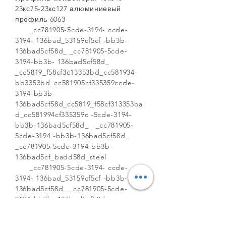
23кс75-23кс127 алюминиевый
профиль 6063
_cc781905-5cde-3194- ccde-
3194- 136bad_53159cf5cf -bb3b-
136bad5cf58d_ _cc781905-5cde-
3194-bb3b- 136bad5cf58d_
_cc5819_f58cf3c13353bd_cc581934-
bb3353bd_cc581905cf335359ccde-
3194-bb3b-
136bad5cf58d_cc5819_f58cf313353ba
d_cc581994cf335359c -5cde-3194-
bb3b-136bad5cf58d_ _cc781905-
5cde-3194 -bb3b-136bad5cf58d_
_cc781905-5cde-3194-bb3b-
136bad5cf_badd58d_steel
_cc781905-5cde-3194- ccde-
3194- 136bad_53159cf5cf -bb3b-
136bad5cf58d_ _cc781905-5cde-
3194-bb3b- 136bad5cf58d_
_cc5819_f58cf3c13353bd_cc581934-
bb3353bd_cc581905cf335359ccde-