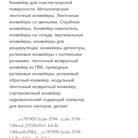
Конвейер для очистки морской
поверхности, Металлические
ленточные конвейеры, Ленточные
конвейеры со звеньями, Струйные
конвейеры, Конвейер-накопитель,
конвейеры на складе, вертикальные
конвейеры, конвейеры для
рециркуляции, конвейеры-детекторы,
роликовые конвейеры с натяжными
роликами, ленточный возвратный
конвейер из ПВХ, приводные
роликовые конвейеры, роликовый
обратный конвейер, модульный
ленточный возвратный конвейер,
сортировочный конвейер,
гидравлический подающий элеватор
для многих секторов. делает.
_cc781905-5cde-3194- ccde-3194-
136bad_53159cf5cf -bb3b-
136bad5cf58d_ _cc781905-5cde-3194-