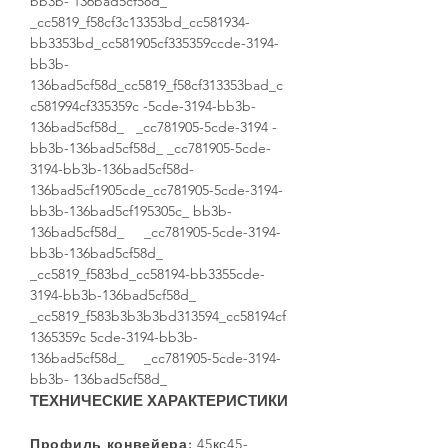
bb3b- 136bad5cf58d_
_cc5819_f58cf3c13353bd_cc581934-
bb3353bd_cc581905cf335359ccde-3194-
bb3b-
136bad5cf58d_cc5819_f58cf313353bad_c
c581994cf335359c -5cde-3194-bb3b-
136bad5cf58d_ _cc781905-5cde-3194 -
bb3b-136bad5cf58d_ _cc781905-5cde-
3194-bb3b-136bad5cf58d-
136bad5cf1905cde_cc781905-5cde-3194-
bb3b-136bad5cf195305c_ bb3b-
136bad5cf58d_ _cc781905-5cde-3194-
bb3b-136bad5cf58d_
_cc5819_f583bd_cc58194-bb3355cde-
3194-bb3b-136bad5cf58d_
_cc5819_f583b3b3b3bd313594_cc58194cf
1365359c 5cde-3194-bb3b-
136bad5cf58d_ _cc781905-5cde-3194-
bb3b- 136bad5cf58d_
ТЕХНИЧЕСКИЕ ХАРАКТЕРИСТИКИ
Профиль конвейера:
45кс45-