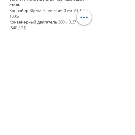
сталь
Конвейер Sigma Aluminium 3 mt 90-135-
180G
Конвейерный двигатель 380 v 0,37 кв
(S40 / 21)
1 кВт / ч Энергопотребление
Гарантия 2 года
10 лет поставки запасных частей
15 рабочих дней срок поставки
ЭЛЕКТРОННЫЕ КОМПОНЕНТЫ,
ПРОИЗВЕДЕННЫЕ В КИТАЕ, НЕ
ИСПОЛЬЗУЮТСЯ В НАШИХ
МАШИНАХ.
info@fimamakina.com