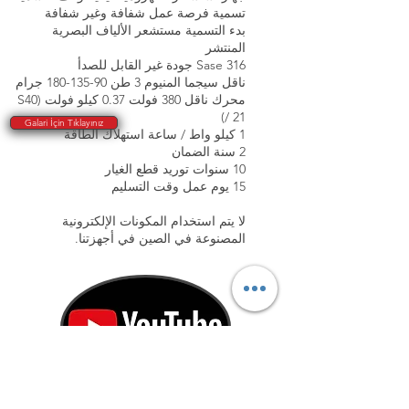
تسمية فرصة عمل شفافة وغير شفافة
بدء التسمية مستشعر الألياف البصرية
المنتشر
Sase 316 جودة غير القابل للصدأ
ناقل سيجما المنيوم 3 طن
90-135-180
جرام
محرك ناقل 380 فولت 0.37 كيلو فولت (S40
/ 21)
Galari İçin Tıklayınız
1 كيلو واط / ساعة استهلاك الطاقة
2 سنة الضمان
10 سنوات توريد قطع الغيار
15 يوم عمل وقت التسليم
لا يتم استخدام المكونات الإلكترونية
المصنوعة في الصين في أجهزتنا.