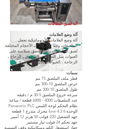
آلة لصق البطاقات
آلة وضع العلامات
آلة وضع العلامات الأوتوماتيكية تجعل
الملصقات وفقًا للحزم ذات الأحجام المختلفة.
لصق الملصقات ذاتية اللصق بسلاسة على
العبوات مثل القصدير ، الصندوق ، الزجاج ،
الزجاجة ، الحيوانات الأليفة ، Kueks.
سمات:
قطر ملف الملصق 75 مم
عرض الملصق 10-300 مم
طول الملصق 10-300 مم
سرعة خروج الملصق 5-30 م / دقيقة
عدد الملصقات
4000 - 6000
قطعة / ساعة
نظام التحكم لوحة اللمس Panasonic PLC
الوحدة 6 knw 4.2 محرك متدرج 1 قطعة
جهد التشغيل 220 فولت 50 هرتز 12 أمبير
جهد تحكم 24 فولت تيار مستمر
جهاز استشعار الكهروميكانيكية وقف التسمية