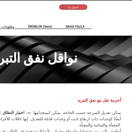
اتصل بنا
DAHA FAZLA
ÜRÜNLER (Item)
معلومات ع
نواقل نفق التبر
أحزمة نقل مع نفق التبريد
اختيار النطاق
؛ إن
أيضًا كوحدات ذات ارتفاع ثابت أو وحدات قابلة للتعديل. إنها ناقلات للأغر
المعبأة والسائبة والمعبأة.