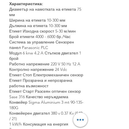
Характеристика:
Диаметър на намотката на етикета 75
мм
Ширина на етикета 10-300 мм
Дължина на етикета 10-300 мм
Етикет Изходна скорост 5-30 м/мин
Брой етикети
4000 - 6000
бр./Час
Система за управление Сензорен
панел Panasonic PLC
Модул 6 knw 4.2 A Стъпков двигател 1
брой
Работно напрежение 220 V 50 Hz 12 A
Контролно напрежение 24 Vdc
Етикет Стоп Електромеханичен сензор
Етикет Прозрачна и непрозрачна
работна възможност
Етикет Старт Разсеян оптичен сензор
Sase 316 Качество неръждаема
Конвейер Sigma Aluminium 3 mt 90-135-
180G
Конвейерен двигател 380 v 0.37 Kv (S40
/ 21)
1 kW/h Консумация на енергия