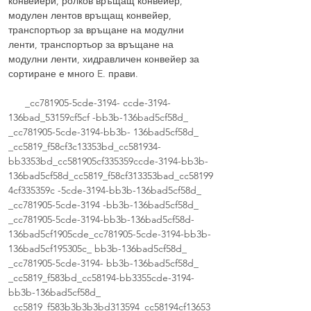
конвейери, ролков връщащ конвейер,
модулен лентов връщащ конвейер,
транспортьор за връщане на модулни
ленти, транспортьор за връщане на
модулни ленти, хидравличен конвейер за
сортиране е много E. прави.
_cc781905-5cde-3194- ccde-3194-
136bad_53159cf5cf -bb3b-136bad5cf58d_
_cc781905-5cde-3194-bb3b- 136bad5cf58d_
_cc5819_f58cf3c13353bd_cc581934-
bb3353bd_cc581905cf335359ccde-3194-bb3b-
136bad5cf58d_cc5819_f58cf313353bad_cc58199
4cf335359c -5cde-3194-bb3b-136bad5cf58d_
_cc781905-5cde-3194 -bb3b-136bad5cf58d_
_cc781905-5cde-3194-bb3b-136bad5cf58d-
136bad5cf1905cde_cc781905-5cde-3194-bb3b-
136bad5cf195305c_ bb3b-136bad5cf58d_
_cc781905-5cde-3194- bb3b-136bad5cf58d_
_cc5819_f583bd_cc58194-bb3355cde-3194-
bb3b-136bad5cf58d_
_cc5819_f583b3b3b3bd313594_cc58194cf13653