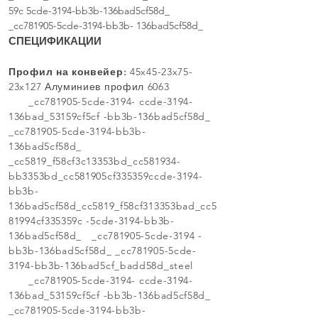
59c 5cde-3194-bb3b-136bad5cf58d_
_cc781905-5cde-3194-bb3b- 136bad5cf58d_
СПЕЦИФИКАЦИИ
Профил на конвейер:
45x45-23x75-
23x127 Алуминиев профил 6063
_cc781905-5cde-3194- ccde-3194-
136bad_53159cf5cf -bb3b-136bad5cf58d_
_cc781905-5cde-3194-bb3b-
136bad5cf58d_
_cc5819_f58cf3c13353bd_cc581934-
bb3353bd_cc581905cf335359ccde-3194-
bb3b-
136bad5cf58d_cc5819_f58cf313353bad_cc5
81994cf335359c -5cde-3194-bb3b-
136bad5cf58d_ _cc781905-5cde-3194 -
bb3b-136bad5cf58d_ _cc781905-5cde-
3194-bb3b-136bad5cf_badd58d_steel
_cc781905-5cde-3194- ccde-3194-
136bad_53159cf5cf -bb3b-136bad5cf58d_
_cc781905-5cde-3194-bb3b-