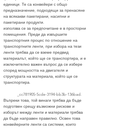
единици. Те са конвейери с общо
предназначение, подходящи за пренасяне
на всякакви пакетирани, насипни и
пакетирани продукти.
използва се за предпочитане е в просторни
помещения. Преди да извършите
транспортния процес по отношение на
транспортните ленти, при избора на тези
ленти трябва да се вземе предвид
материалът, който ще се транспортира, и е
изключително важен въпрос да се избере
според мощността на двигателя и
структурата на материала, който ще се
транспортира.
_cc781905-5cde-3194-bb3b-136bad.
Въпреки това, той винаги трябва да бъде
подготвен срещу възможни рискове и
изборът между ленти и материали трябва
да бъде направен правилно. Освен това
конвейерните ленти са системи, които