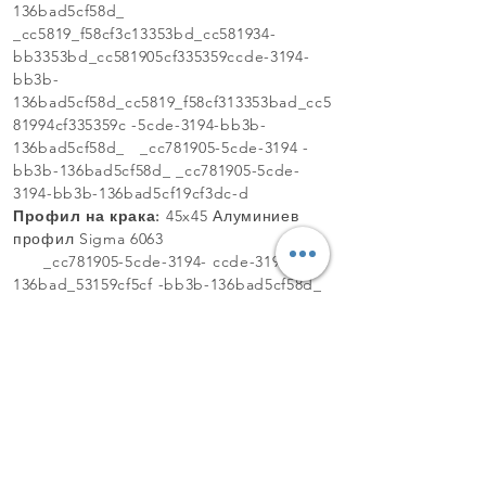
136bad5cf58d_
_cc5819_f58cf3c13353bd_cc581934-
bb3353bd_cc581905cf335359ccde-3194-
bb3b-
136bad5cf58d_cc5819_f58cf313353bad_cc5
81994cf335359c -5cde-3194-bb3b-
136bad5cf58d_ _cc781905-5cde-3194 -
bb3b-136bad5cf58d_ _cc781905-5cde-
3194-bb3b-136bad5cf19cf3dc-d
Профил на крака:
45x45 Алуминиев
профил Sigma 6063
_cc781905-5cde-3194- ccde-3194-
136bad_53159cf5cf -bb3b-136bad5cf58d_
_cc781905-5cde-3194-bb3b-
136bad5cf58d_
_cc5819_f58cf3c13353bd_cc581934-
bb3353bd_cc581905cf335359ccde-3194-
bb3b-
136bad5cf58d_cc5819_f58cf313353bad_cc5
81994cf335359c -5cde-3194-bb3b-
136bad5cf58d_ _cc781905-5cde-3194 -