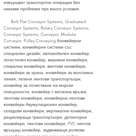
извършват транспортни операции без
никакви проблеми при много условия.
Belt Flat Conveyor Systems, Graduated
Conveyor Systems, Rotary Conveyor Systems,
Conveyor Systems, Conveyor, Modular
Conveyor, Pulley Conveying Конвейерни
системи, конвейерни системи със
специален дизайн, автомобилен конвейер,
логистичен конвейер, верижни конвейери,
спирални конвейери, винтови конвейери,
конвейери за храна, конвейери за монтажна
линия, телени лентови транспортьори,
конвейер за почистване на морски
повърхности, конвейер с метална връзка,
лентови конвейери, конвейерни лентови
конвейери Акумулационен конвейер,
складови конвейери, вертикални конвейери,
рециклиращи транспортьори, детекторни
конвейери, лентови конвейери, PVC лентов
връщащ конвейер, задвижващи ролкови