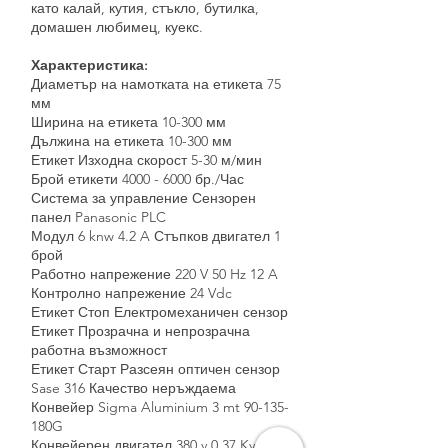
като калай, кутия, стъкло, бутилка,
домашен любимец, куекс.
Характеристика:
Диаметър на намотката на етикета 75
мм
Ширина на етикета 10-300 мм
Дължина на етикета 10-300 мм
Етикет Изходна скорост 5-30 м/мин
Брой етикети
4000 - 6000
бр./Час
Система за управление Сензорен
панел Panasonic PLC
Модул 6 knw 4.2 A Стъпков двигател 1
брой
Работно напрежение 220 V 50 Hz 12 A
Контролно напрежение 24 Vdc
Етикет Стоп Електромеханичен сензор
Етикет Прозрачна и непрозрачна
работна възможност
Етикет Старт Разсеян оптичен сензор
Sase 316 Качество неръждаема
Конвейер Sigma Aluminium 3 mt 90-135-
180G
Конвейерен двигател 380 v 0.37 Kv (S40