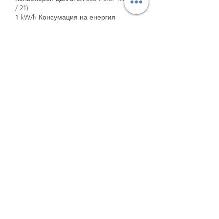
/ 21)
1 kW/h Консумация на енергия
2 години гаранция
Доставка на резервни части за 10
години
15 работни дни Срок на доставка
ЕЛЕКТРОННИ КОМПОНЕНТИ,
ПРОИЗВЕДЕНИ В КИТАЙ, НЕ СЕ
ИЗПОЛЗВАТ В НАШИТЕ МАШИНИ.
info@fimamakina.com
0216 479 00 75