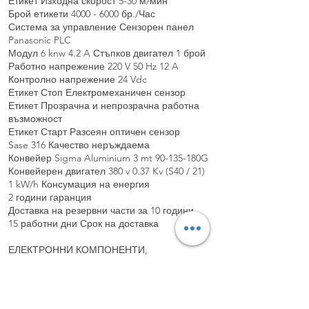
Етикет Изходна скорост 5-30 м/мин
Брой етикети
4000 - 6000
бр./Час
Система за управление Сензорен панел
Panasonic PLC
Модул 6 knw 4.2 A Стъпков двигател 1 брой
Работно напрежение 220 V 50 Hz 12 A
Контролно напрежение 24 Vdc
Етикет Стоп Електромеханичен сензор
Етикет Прозрачна и непрозрачна работна
възможност
Етикет Старт Разсеян оптичен сензор
Sase 316 Качество неръждаема
Конвейер Sigma Aluminium 3 mt 90-135-180G
Конвейерен двигател 380 v 0.37 Kv (S40 / 21)
1 kW/h Консумация на енергия
2 години гаранция
Доставка на резервни части за 10 години
15 работни дни Срок на доставка
ЕЛЕКТРОННИ КОМПОНЕНТИ,
ПРОИЗВЕДЕНИ В КИТАЙ, НЕ СЕ
ИЗПОЛЗВАТ В НАШИТЕ МАШИНИ.