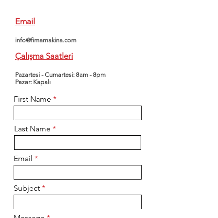
Email
info@fimamakina.co
m
Çalışma Saatleri
Pazartesi - Cumartesi: 8am - 8pm
​​Pazar: Kapalı
First Name
Last Name
Email
Subject
Message