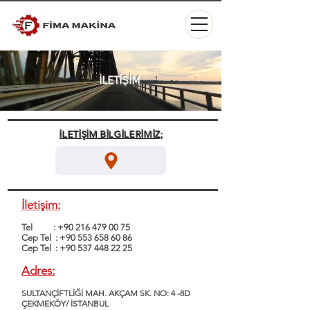
İLETİŞİM
İLETİŞİM BİLGİLERİMİZ;
İletişim:
Tel :
+90 216 479 00 75
Cep Tel :
+90 553 658 60 86
Cep Tel :
+90 537 448 22 25
Adres:
SULTANÇİFTLİĞİ MAH. AKÇAM SK. NO: 4 -8D
ÇEKMEKÖY/ İSTANBUL