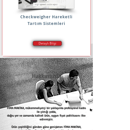
Checkweigher Hareketli
Tartım Sistemleri
Detaylı Bilgi
Hakkımızda
FİMA MAKİNA, mükemmeliyetçi bir yaklaşımla profesyonel kadro
ile çıktığı yolda,
doğru yer ve zamanda kaliteli ürün, uygun fiyat politikasını ilke
edinmiştir.
Ürün çeşitliliğini günden güne genişleten FİMA MAKİNA,