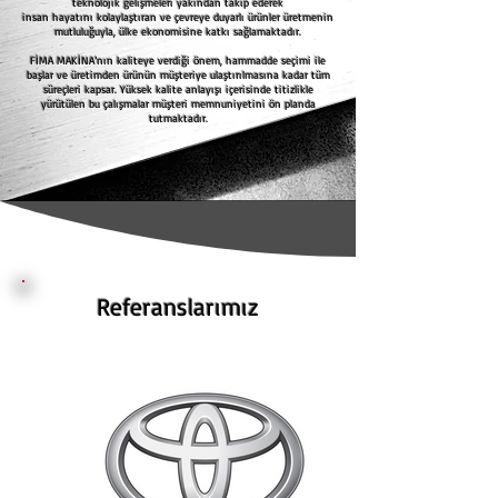
teknolojik gelişmeleri yakından takip ederek
insan hayatını kolaylaştıran ve çevreye duyarlı ürünler üretmenin
mutluluğuyla, ülke ekonomisine katkı sağlamaktadır.
FİMA MAKİNA’nın kaliteye verdiği önem, hammadde seçimi ile
başlar ve üretimden ürünün müşteriye ulaştırılmasına kadar tüm
süreçleri kapsar. Yüksek kalite anlayışı içerisinde titizlikle
yürütülen bu çalışmalar müşteri memnuniyetini ön planda
tutmaktadır.
Referanslarımız