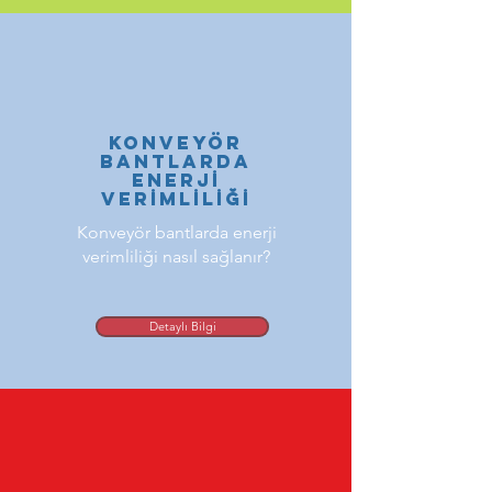
KONVEYÖR
bANTLARDA
ENERJİ
VERİMLİLİĞİ
Konveyör bantlarda enerji
verimliliği nasıl sağlanır?
Detaylı Bilgi