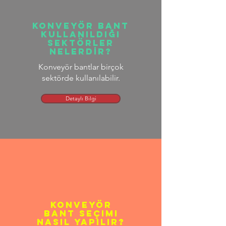
KONVEYÖR BANT
KULLANILDIĞI
SEKTÖRLER
NELERDİR?
Konveyör bantlar birçok
sektörde kullanılabilir.
Detaylı Bilgi
Konveyör
Bant seçimi
nasıl yapılır?