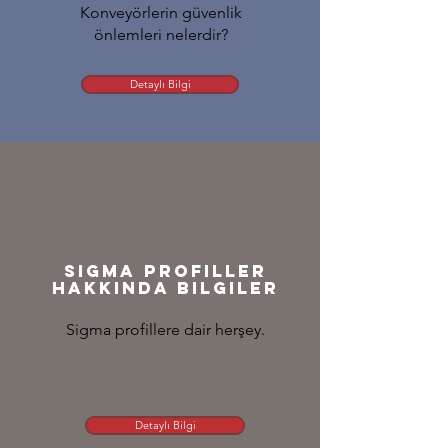
Konveyörlerin güvenlik
önlemleri nelerdir?
Detaylı Bilgi
Sigma Profiller
hakkında bilgiler
Sigma profillere dair herşey.
Detaylı Bilgi