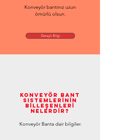
Konveyör bantınız uzun
ömürlü olsun.
Detaylı Bilgi
Konveyör Bant
SisTEMLERİNİN
BİLLEŞENLERİ
NELERDİR?
Konveyör Banta dair bilgiler.