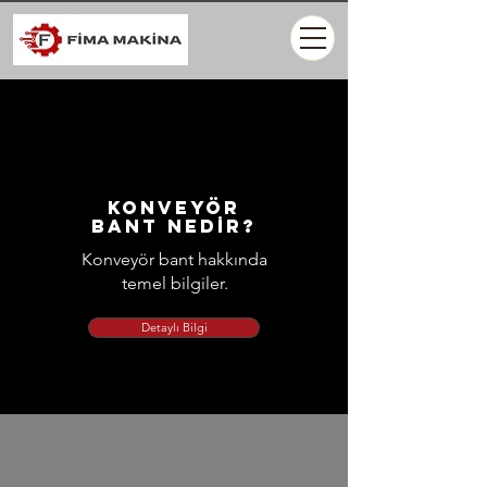
Konveyör
BANT NeDİR?
Konveyör bant hakkında
temel bilgiler.
Detaylı Bilgi