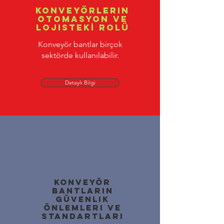
Konveyörlerin
Otomasyon ve
Lojistekİ Rolü
Konveyör bantlar birçok
sektörde kullanılabilir.
Detaylı Bilgi
Konveyör
bantların
güvenlik
önlemleri ve
standartları